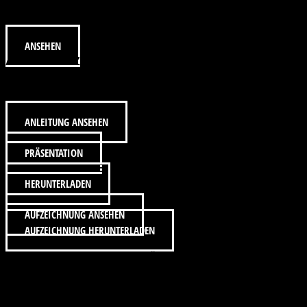
MAN DEN VORTEIG ANSETZT.
ANSEHEN
ANLEITUNG ZUM AUSDRUCKEN.
HIER FINDEST DU DIE ANLEITUNG.
ANLEITUNG ANSEHEN
PRÄSENTATION
PRÄSENTATION
SAUERTEIG BERECHNUNG EXCEL
HERUNTERLADEN
AUFZEICHNUNG
AUFZEICHNUNG ANSEHEN
AUFZEICHNUNG HERUNTERLADEN
(HERUNTERLADEN NUR MÖGLICH BIS 2.03.2025)