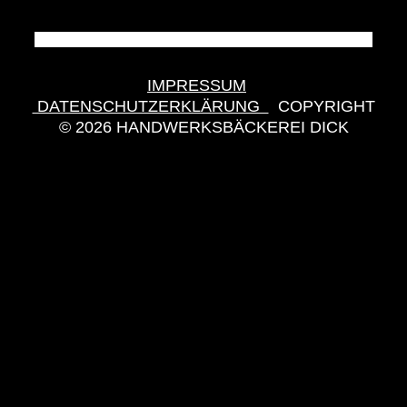
IMPRESSUM
DATENSCHUTZERKLÄRUNG
COPYRIGHT
© 2026 HANDWERKSBÄCKEREI DICK
GENDER-HINWEIS
AUS GRÜNDEN DER
BESSEREN LESBARKEIT WIRD AUF DIE
GLEICHZEITIGE VERWENDUNG DER
SPRACHFORMEN MÄNNLICH, WEIBLICH UND
DIVERS (M/W/D) VERZICHTET. SÄMTLICHE
PERSONENBEZEICHNUNGEN GELTEN
GLEICHERMASSEN FÜR ALLE GESCHLECHTER.